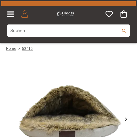
Home
>
52415