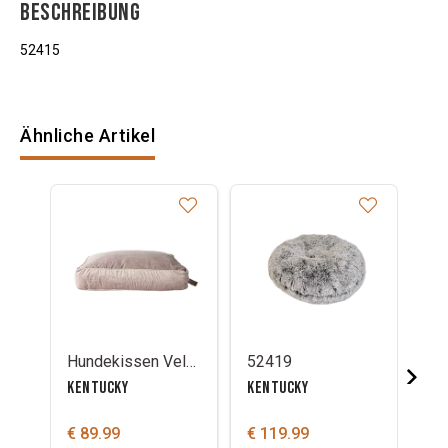
BESCHREIBUNG
52415
Ähnliche Artikel
Hundekissen Velvet Kentucky
52419
52
KENTUCKY
KENTUCKY
KE
€ 89.99
€ 119.99
€ 