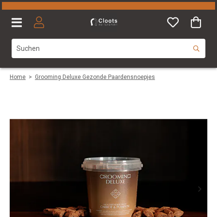
Home
>
Grooming Deluxe Gezonde Paardensnoepjes