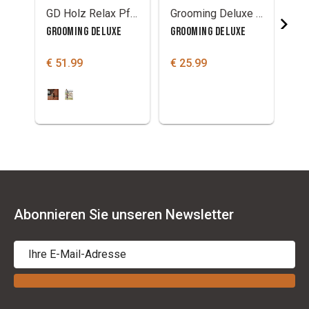
GD Holz Relax Pferdespielzeug mit Salzleckstein
Grooming Deluxe Houten Relax Horse Toy
GROOMING DELUXE
GROOMING DELUXE
GROOMING
€ 51.99
€ 25.99
€ 36.99
Abonnieren Sie unseren Newsletter