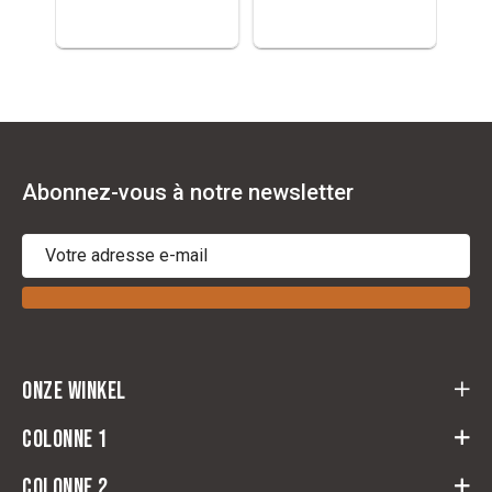
Abonnez-vous à notre newsletter
Onze winkel
Cloots Ruitersport
Colonne 1
Baeckelmansstraat 164,
2830 Willebroek
Colonne 2
retour