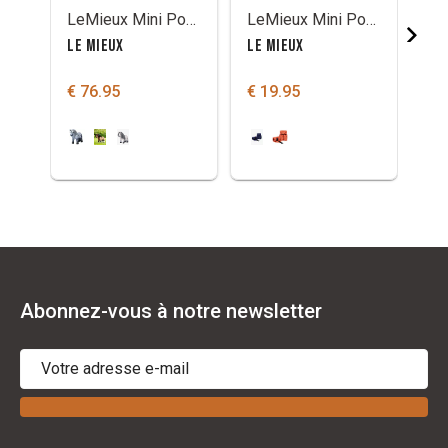
LeMieux Mini Pony Popcorn
LeMieux Mini Pony bandages
LE MIEUX
LE MIEUX
LE 
€ 76.95
€ 19.95
€ 
Abonnez-vous à notre newsletter