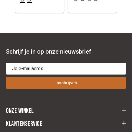
Schrijf je in op onze nieuwsbrief
Inschrijven
Onze winkel
Cloots Ruitersport
Klantenservice
Baeckelmansstraat 164,