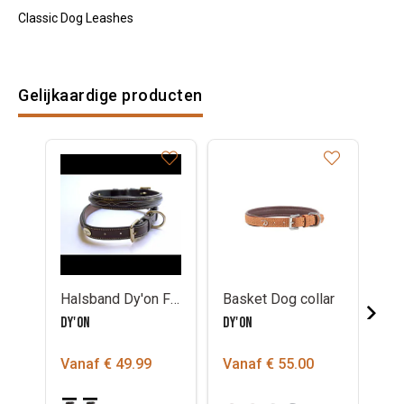
Classic Dog Leashes
Gelijkaardige producten
Halsband Dy'on Fancy
Basket Dog collar
DY'ON
DY'ON
DY'
Vanaf € 49.99
Vanaf € 55.00
Va