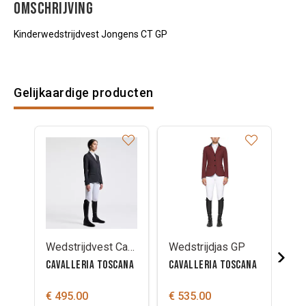
OMSCHRIJVING
Kinderwedstrijdvest Jongens CT GP
Gelijkaardige producten
Wedstrijdvest Cavalleria Toscana GP zip
Wedstrijdjas GP
CAVALLERIA TOSCANA
CAVALLERIA TOSCANA
CA
€ 495.00
€ 535.00
€ 