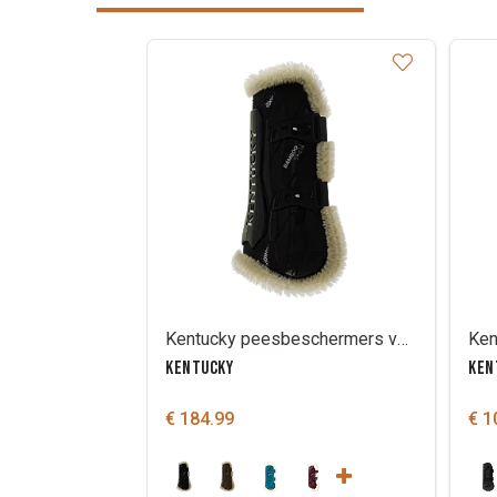
Kentucky peesbeschermers vegan wol bamboo elastiek
KENTUCKY
KEN
€ 184.99
€ 1