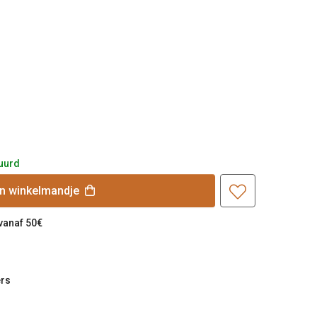
uurd
jn
winkelmandje
 vanaf 50€
rs