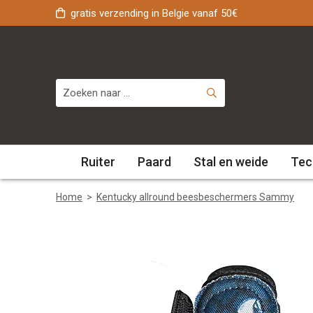
gratis verzending in Belgie vanaf 50€
Ruiter
Paard
Stal en weide
Tec
Home
>
Kentucky allround beesbeschermers Sammy