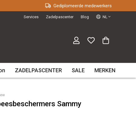
Gediplomeerde medewerkers
Services
Zadelpascenter
Blog
NL
on
ZADELPASCENTER
SALE
MERKEN
iew
 beesbeschermers Sammy