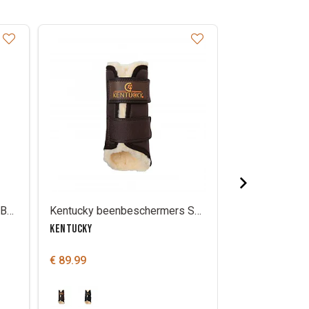
Kentucky peesbeschermers Bamboo elastisch
Kentucky beenbeschermers Solimbra wol VOOR
KENTUCKY
KENTUCKY
€ 89.99
€ 56.99