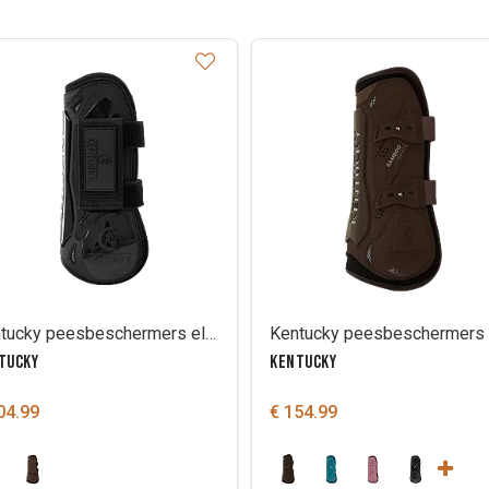
Kentucky peesbeschermers elastiek en velcro
TUCKY
KENTUCKY
04.99
€ 154.99