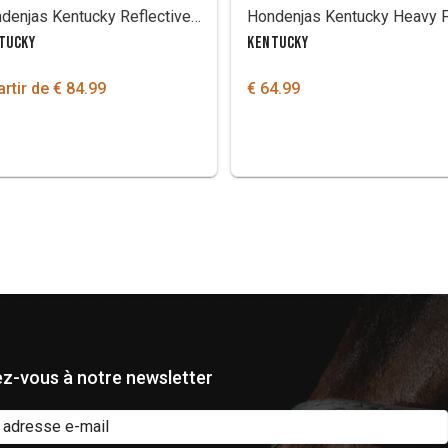
Hondenjas Kentucky Reflective & water repellent
TUCKY
KENTUCKY
artir de € 84.99
€ 64.99
z-vous à notre newsletter