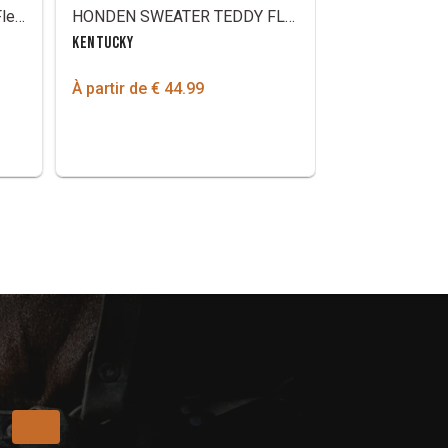
Hondenjas Kentucky Heavy Fleece
HONDEN SWEATER TEDDY FLEECE
KENTUCKY
KENTUCKY
À partir de € 44.99
€ 89.99