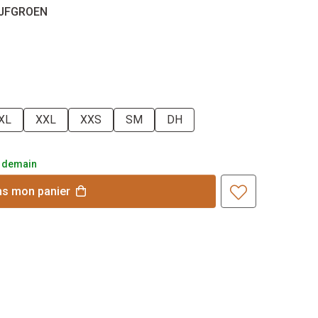
IJFGROEN
XL
XXL
XXS
SM
DH
 demain
ns
mon
panier