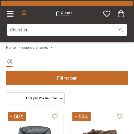
Home
>
Bonnes affaires
>
(3)
Filtrer par
Taille
- 50
%
- 50
%
Marque
Couleurs