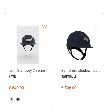
helm Star Lady Chrome
Samshield shadowmat helm met rosegoud blason
KASK
SAMSHIELD
€ 649.00
€ 598.00