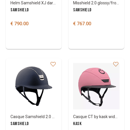
Helm Samshield XJ dark line
Misshield 2.0 glossy/frontal band en blazon crystal fabric
SAMSHIELD
SAMSHIELD
€ 790.00
€ 767.00
Casque Samshield 2.0 Shadowmatt 300 swarovski
Casque CT by kask wide flap
SAMSHIELD
KASK