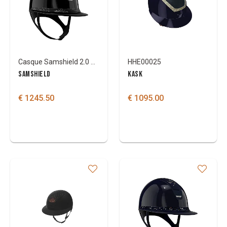
Marque
Couleurs
Casque Samshield 2.0 miss shield crystal intarsia
HHE00025
SAMSHIELD
KASK
€ 1245.50
€ 1095.00