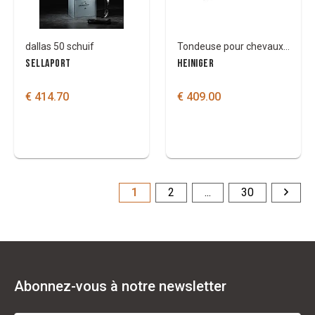
dallas 50 schuif
Tondeuse pour chevaux Heiniger Progress 230 V/65 W avec lames pour chevaux 31/23
SELLAPORT
HEINIGER
€ 414.70
€ 409.00
1
2
...
30
Abonnez-vous à notre newsletter