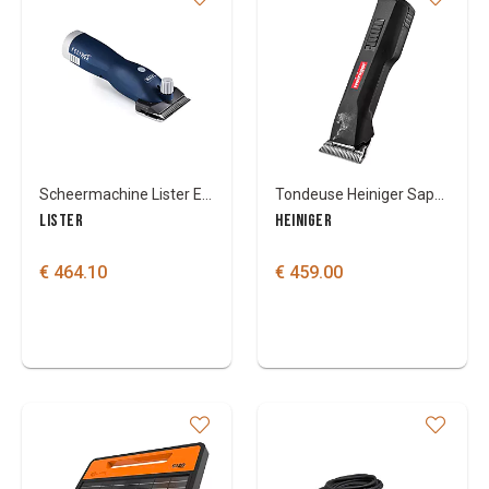
Scheermachine Lister Eclipse A2F
Tondeuse Heiniger Saphir horse tête #10WF 2 batteries
LISTER
HEINIGER
€ 464.10
€ 459.00