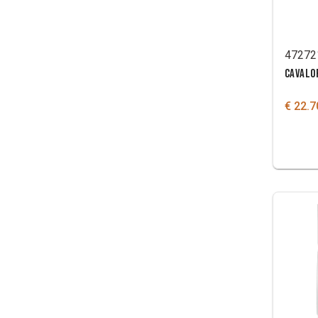
47272
CAVALO
€ 22.7