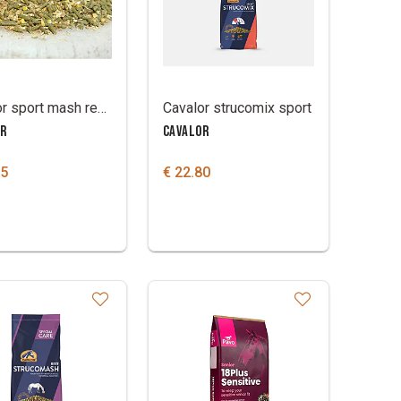
Cavalor sport mash recup
Cavalor strucomix sport
OR
CAVALOR
85
€ 22.80