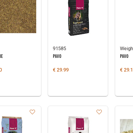
91585
Weigh
HE
PAVO
PAVO
0
€ 29.99
€ 29.