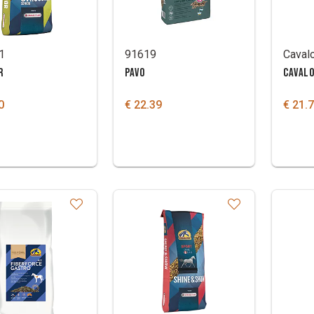
1
91619
R
PAVO
CAVAL
0
€ 22.39
€ 21.