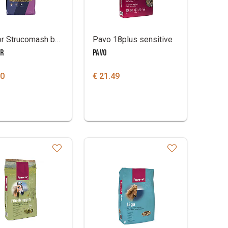
Cavalor Strucomash beet
Pavo 18plus sensitive
OR
PAVO
70
€ 21.49