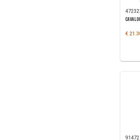
47232
CAVALO
€ 21.3
91472