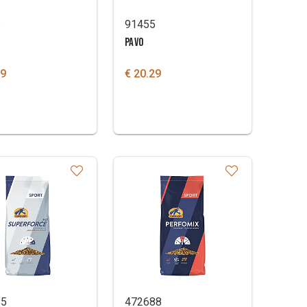
6
91455
PAVO
59
€ 20.29
85
472688