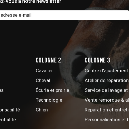
z-vous à notre newsletter
Colonne 2
Colonne 3
Cavalier
Centre d'ajustement 
Cheval
Atelier de réparation
es
Écurie et prairie
Service de lavage et
Technologie
Vente remorque & a
onsabilité
Chien
Réparation et entret
ntialité
Personnalisation et 