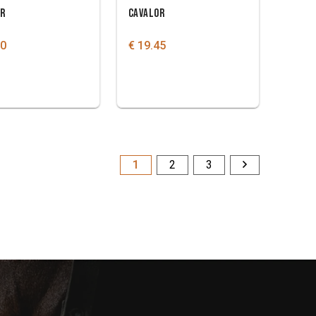
OR
CAVALOR
00
€ 19.45
1
2
3