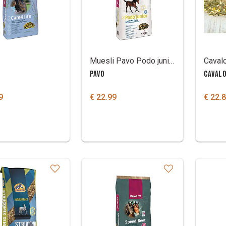
Muesli Pavo Podo junior
PAVO
CAVAL
9
€ 22.99
€ 22.