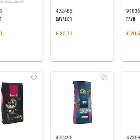
3
472486
9183
R
CAVALOR
PAVO
0
€ 20.70
€ 20.
472495
4726