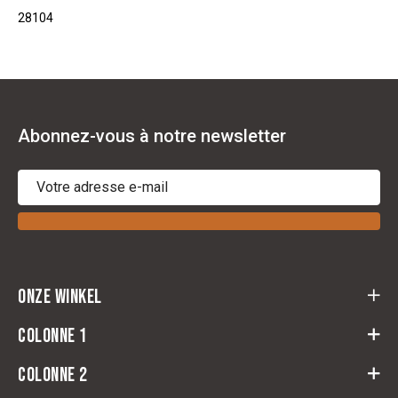
28104
Abonnez-vous à notre newsletter
Onze winkel
Cloots Ruitersport
Colonne 1
Baeckelmansstraat 164,
2830 Willebroek
Colonne 2
retour
Route