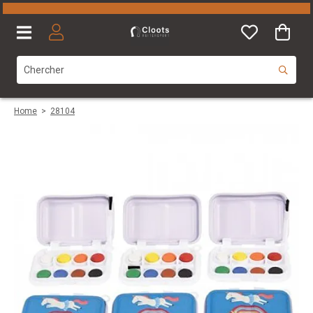
Home
>
28104