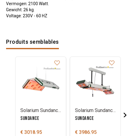
Vermogen: 2100 Watt.
Gewicht: 26 kg.
Voltage: 230V - 60 HZ
Produits semblables
Solarium Sundance enkel met kop-en staartstuk
Solarium Sundance enkel met kop-en staartstuk
SUNDANCE
SUNDANCE
SU
€ 3018.95
€ 3986.95
€ 