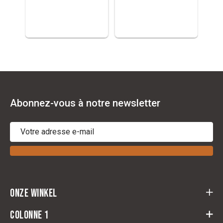
Abonnez-vous à notre newsletter
Onze winkel
Cloots Ruitersport
Colonne 1
Baeckelmansstraat 164,