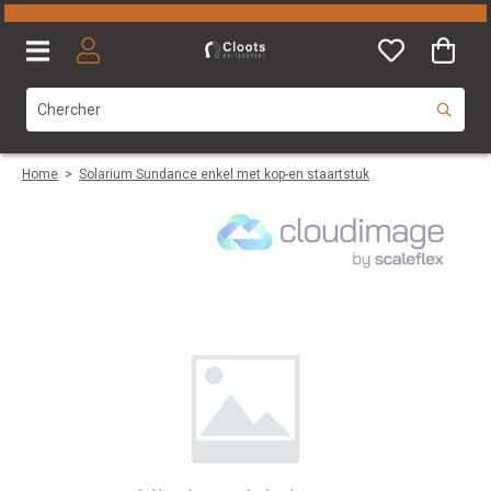
Home
>
Solarium Sundance enkel met kop-en staartstuk