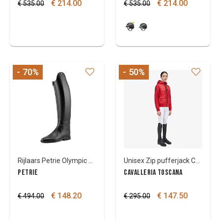
€ 214.00
€ 214.00
€ 535.00
€ 535.00
- 70
%
- 50
%
Rijlaars Petrie Olympic Dressuur 45/38
Unisex Zip pufferjack CT tufted logo
PETRIE
CAVALLERIA TOSCANA
€ 148.20
€ 147.50
€ 494.00
€ 295.00