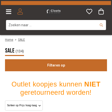
Home
>
SALE
SALE
(134)
Filteren op
Outlet koopjes kunnen
NIET
Geslacht
geretourneerd worden!
Maat
Merk