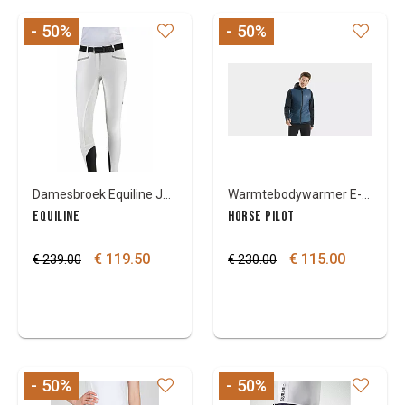
- 50
%
- 50
%
Damesbroek Equiline Josie half grip - 34/38 wit
Warmtebodywarmer E-Kelvin
EQUILINE
HORSE PILOT
€ 119.50
€ 115.00
€ 239.00
€ 230.00
- 50
%
- 50
%