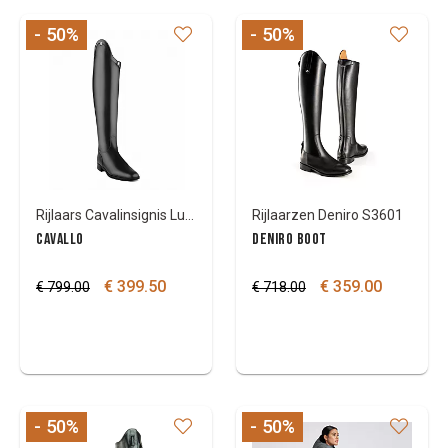
- 50
%
- 50
%
Kleuren
Rijlaars Cavalinsignis Lux slim
Rijlaarzen Deniro S3601
CAVALLO
DENIRO BOOT
€ 399.50
€ 359.00
€ 799.00
€ 718.00
- 50
%
- 50
%