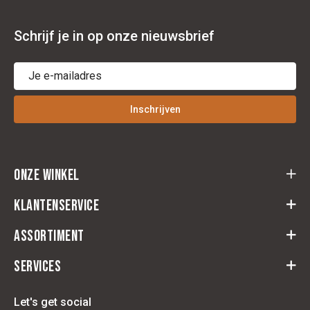
Schrijf je in op onze nieuwsbrief
Inschrijven
Onze winkel
Cloots Ruitersport
Klantenservice
Baeckelmansstraat 164,
2830 Willebroek
Assortiment
Retourformulier
Route
Herroeping
Services
Ruiter
Algemene Voorwaarden
Paard
Zadelpascenter
Contact
Let's get social
Stal & Weide