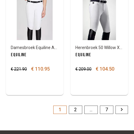
Damesbroek Equiline Ash knee X-grip
Herenbroek 50 Willow X-GRIP knie wit Equiline
EQUILINE
EQUILINE
€ 110.95
€ 104.50
€ 221.90
€ 209.00
1
2
...
7