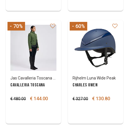
- 70
%
- 60
%
Jas Cavalleria Toscana met volledige rits
Rijhelm Luna Wide Peak
CAVALLERIA TOSCANA
CHARLES OWEN
€ 144.00
€ 130.80
€ 480.00
€ 327.00