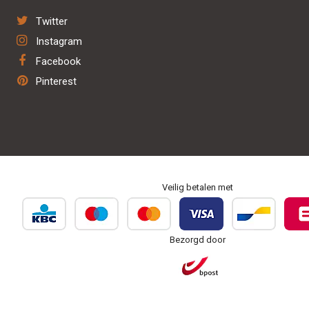
Leder herstelatelier
Disclaimer
Technologie
Twitter
Deken was & hersteldienst
Privacybeleid
Hond
Instagram
Verkoop trailer & birth alarm
Facebook
Herstel & onderhoud
Pinterest
Personaliseren & borduren
Veilig betalen met
Bezorgd door