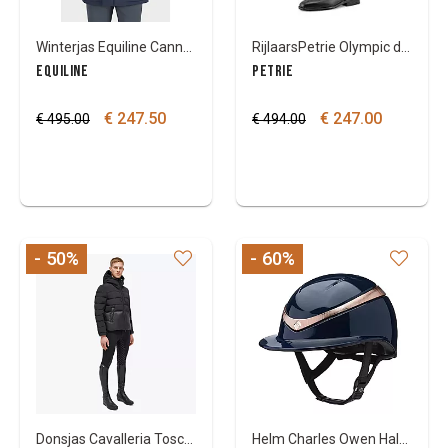
Winterjas Equiline Cannoc thermo
RijlaarsPetrie Olympic dressuur 47/36
EQUILINE
PETRIE
€ 247.50
€ 247.00
€ 495.00
€ 494.00
- 50
%
- 60
%
Donsjas Cavalleria Toscana Hooded Nylon Puffer jacket
Helm Charles Owen Halo luxe wide peak glossy