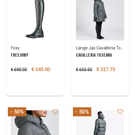
Foxy
Lange Jas Cavalleria Toscana met kap
FREEJUMP
CAVALLERIA TOSCANA
€ 345.00
€ 327.75
€ 690.00
€ 655.50
- 50
%
- 50
%