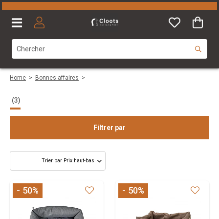
Home
>
Bonnes affaires
>
(3)
Filtrer par
Taille
- 50
%
- 50
%
Marque
Couleurs