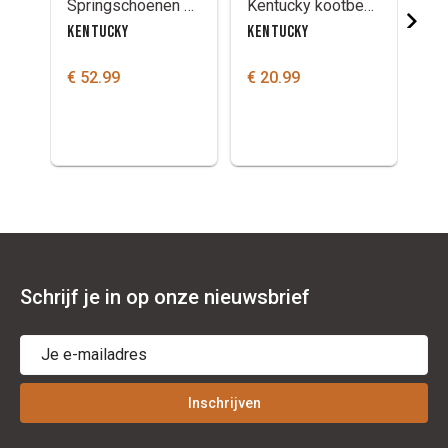
Springschoenen Kentucky hielbeschermer
Kentucky kootbeschermer
KENTUCKY
KENTUCKY
KE
€ 52.99
€ 20.99
€ 
Schrijf je in op onze nieuwsbrief
Inschrijven