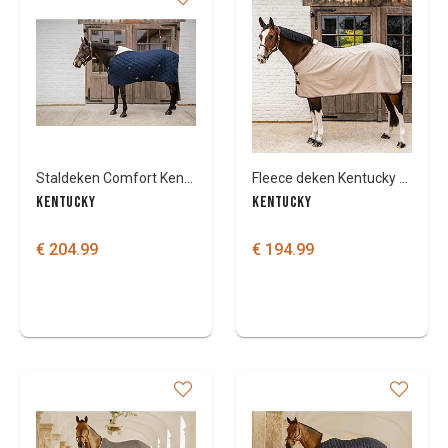
Staldeken Comfort Kentucky 300 gr
Fleece deken Kentucky Heavy Melange
KENTUCKY
KENTUCKY
€ 204.99
€ 194.99