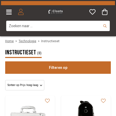
Home
>
Technologie
>
Instructieset
Instructieset
(8)
Filteren op
Merk
Kleuren