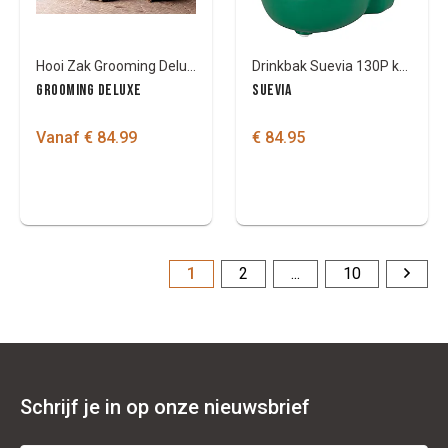
Hooi Zak Grooming Deluxe Play & Slowfeeder Rond
Drinkbak Suevia 130P kunststofm/vlotter
GROOMING DELUXE
SUEVIA
Vanaf € 84.99
€ 84.95
1
2
...
10
Schrijf je in op onze nieuwsbrief