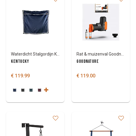
Waterdicht Stalgordijn Kentucky Classic 135cm x 125cm
Rat & muizenval Goodnature starter
KENTUCKY
GOODNATURE
€ 119.99
€ 119.00