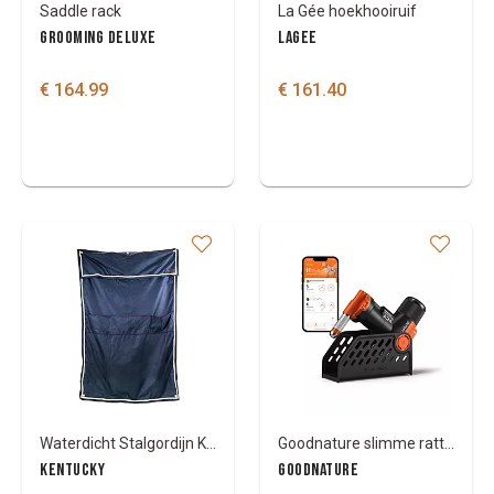
Saddle rack
La Gée hoekhooiruif
GROOMING DELUXE
LAGEE
€ 164.99
€ 161.40
Waterdicht Stalgordijn Kentucky Classic 135cm x 200cm met zakken
Goodnature slimme ratten- en muizenvalkit
KENTUCKY
GOODNATURE