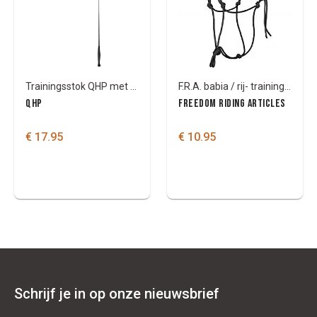
Trainingsstok QHP met vlag
F.R.A. babia / rij- trainingshalster 8mm (syst.3) nylon
QHP
FREEDOM RIDING ARTICLES
€ 17.95
€ 10.95
Schrijf je in op onze nieuwsbrief