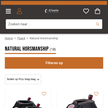
Home
>
Paard
>
Natural Horsmanship
Natural Horsmanship
(18)
Filteren op
Categorie
Maat
Merk