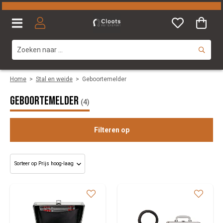
Home
>
Stal en weide
>
Geboortemelder
Geboortemelder
(4)
Filteren op
Merk