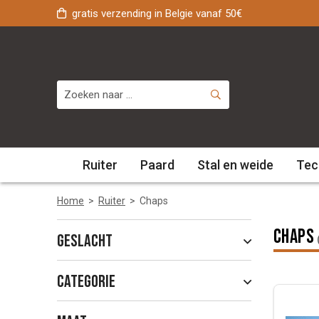
gratis verzending in Belgie vanaf 50€
Ruiter
Paard
Stal en weide
Tec
Home
>
Ruiter
>
Chaps
Chaps
Geslacht
Categorie