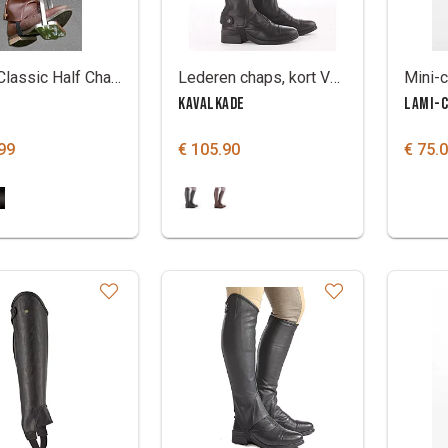
Dy'on Classic Half Chaps
Lederen chaps, kort Valerius
KAVALKADE
LAMI-
99
€ 105.90
€ 75.