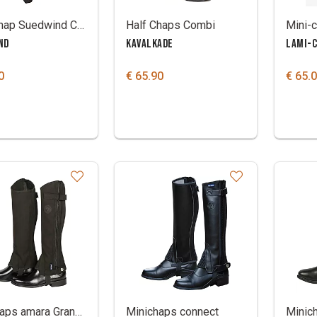
Soft Chap Suedwind Comfort
Half Chaps Combi
ND
KAVALKADE
LAMI-
0
€ 65.90
€ 65.
Minichaps amara Grand Prix
Minichaps connect