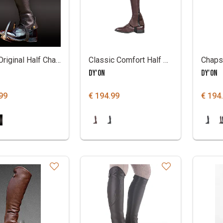
Dy'on Original Half Chaps
Classic Comfort Half Chaps Standard size
DY'ON
DY'ON
99
€ 194.99
€ 194