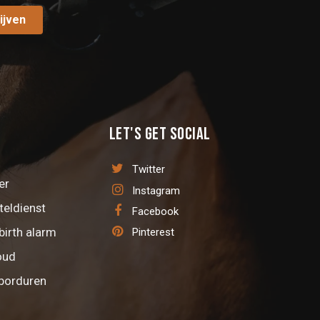
ijven
Let's get social
Twitter
er
Instagram
teldienst
Facebook
birth alarm
Pinterest
oud
 borduren