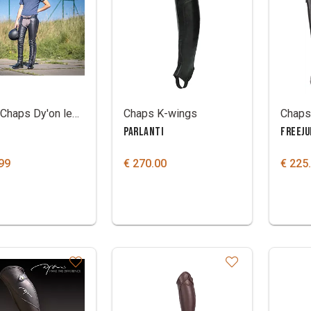
Lange Chaps Dy'on leder
Chaps K-wings
PARLANTI
FREEJ
99
€ 270.00
€ 225