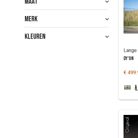
Maat
Merk
Kleuren
DY'ON
€ 499.