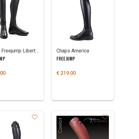
Chaps Freejump Liberty Plus
Chaps America
UMP
FREEJUMP
.00
€ 219.00