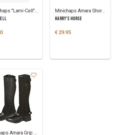
Mini-chaps ''Lami-Cell'' leder
Minichaps Amara Short & Wide
CELL
HARRY'S HORSE
00
€ 29.95
Minichaps Amara Grip synthetisch