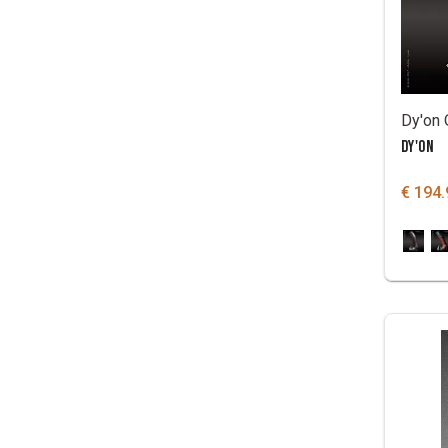
DY'ON
€ 194.