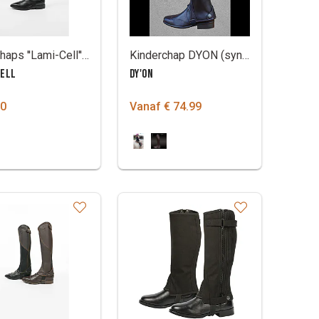
Mini-chaps ''Lami-Cell'' leder
Kinderchap DYON (synthetisch)
CELL
DY'ON
00
Vanaf € 74.99