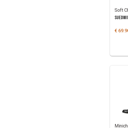
SUEDWI
€ 69.9