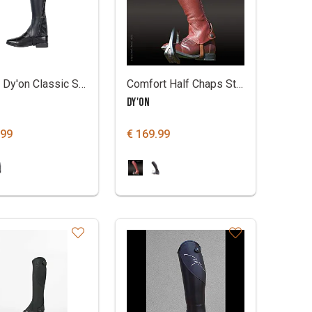
Chaps Dy'on Classic Show
Comfort Half Chaps Standard Size
DY'ON
.99
€ 169.99