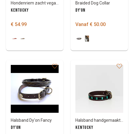
Hondenriem zacht vegan leder
Braided Dog Collar
KENTUCKY
DY'ON
€ 54.99
Vanaf € 50.00
Halsband Dy'on Fancy
Halsband handgemaakte parels
DY'ON
KENTUCKY