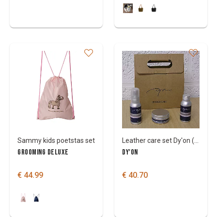
Sammy kids poetstas set
Leather care set Dy'on (soap/oil/balm 50ml each)
GROOMING DELUXE
DY'ON
€ 44.99
€ 40.70