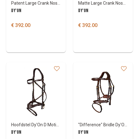
Patent Large Crank Noseband Bridle
Matte Large Crank Noseband Bridle With Flash
DY'ON
DY'ON
€ 392.00
€ 392.00
Hoofdstel Dy'On D Motion
"Difference" Bridle Dy'On Collectie
DY'ON
DY'ON