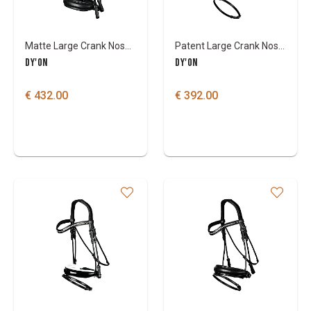
Matte Large Crank Noseband Double Bridle
Patent Large Crank Noseband Bridle With Flash
DY'ON
DY'ON
€ 432.00
€ 392.00