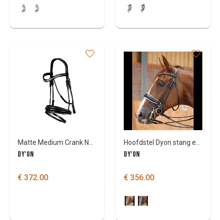
Matte Medium Crank Noseband Bridle With Flash
Hoofdstel Dyon stang en trens/onderlegd
DY'ON
DY'ON
€ 372.00
€ 356.00