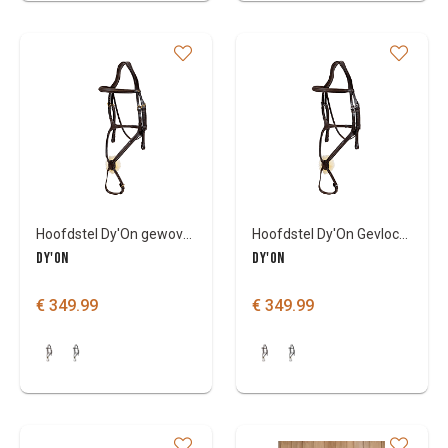
Hoofdstel Dy'On gewoven / mexicaans
Hoofdstel Dy'On Gevlochten mexicaans
DY'ON
DY'ON
€ 349.99
€ 349.99