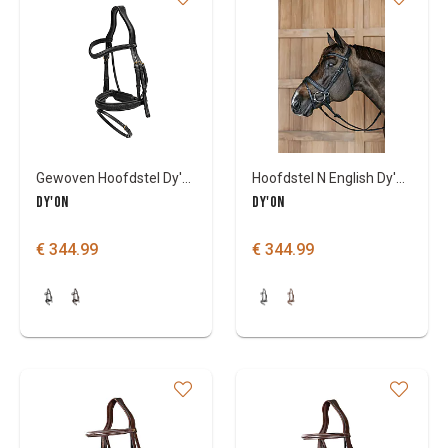
Gewoven Hoofdstel Dy'On gecombineerde neusriem en pull back
Hoofdstel N English Dy'on gevlochten
DY'ON
DY'ON
€ 344.99
€ 344.99