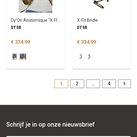
Dy'On Anatomique “X-FIT"
X-Fit Bridle
DY'ON
DY'ON
€ 334.99
€ 334.99
1
2
...
4
Schrijf je in op onze nieuwsbrief