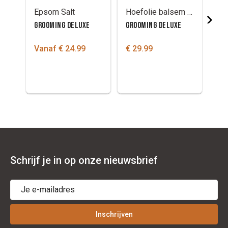
Epsom Salt
Hoefolie balsem Grooming Deluxe
GROOMING DELUXE
GROOMING DELUXE
GR
Vanaf € 24.99
€ 29.99
€ 
Schrijf je in op onze nieuwsbrief
Inschrijven