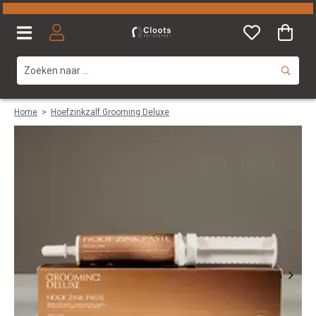
Home
>
Hoefzinkzalf Grooming Deluxe