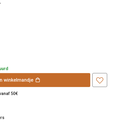
T
uurd
jn
winkelmandje
 vanaf 50€
rs