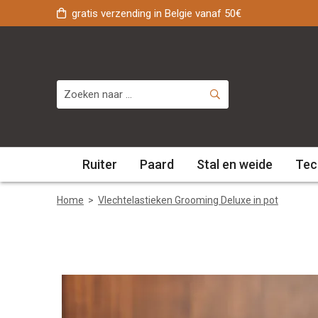
gratis verzending in Belgie vanaf 50€
Ruiter
Paard
Stal en weide
Tec
Home
>
Vlechtelastieken Grooming Deluxe in pot