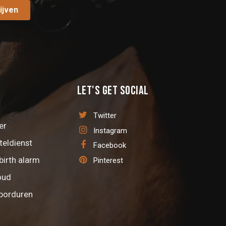
ijven
Let's get social
Twitter
er
Instagram
teldienst
Facebook
birth alarm
Pinterest
oud
 borduren