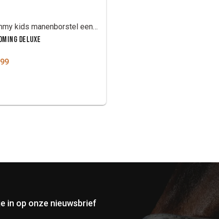
Sammy kids manenborstel eenhoorn
OMING DELUXE
.99
 je in op onze nieuwsbrief