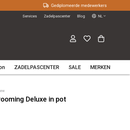
Gediplomeerde medewerkers
Services
Zadelpascenter
Blog
NL
on
ZADELPASCENTER
SALE
MERKEN
iew
rooming Deluxe in pot