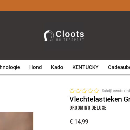
hnologie
Hond
Kado
KENTUCKY
Cadeaub
Schrijf eerste rev
Vlechtelastieken G
GROOMING DELUXE
€ 14,99