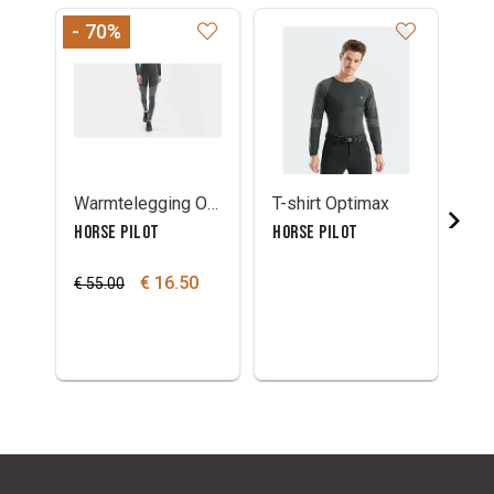
- 70
%
- 
Warmtelegging Optimax
T-shirt Optimax
HORSE PILOT
HORSE PILOT
HO
€ 2
€ 16.50
€ 55.00
€ 