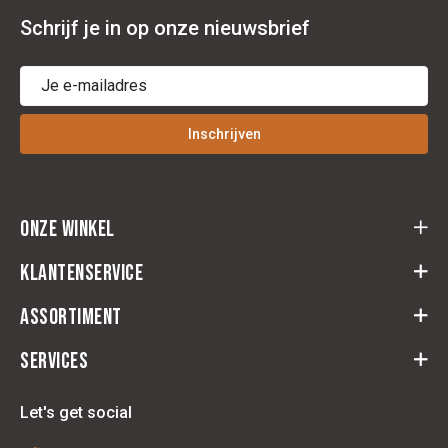
Schrijf je in op onze nieuwsbrief
Inschrijven
Onze winkel
Cloots Ruitersport
Klantenservice
Baeckelmansstraat 164,
2830 Willebroek
Assortiment
Retourformulier
Route
Herroeping
Services
Ruiter
Algemene Voorwaarden
Paard
Zadelpascenter
Contact
Let's get social
Stal & Weide
Leder herstelatelier
Disclaimer
Technologie