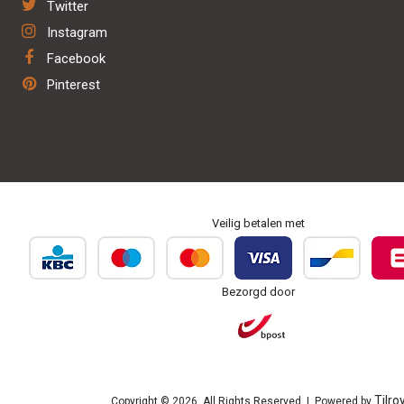
Twitter
Deken was & hersteldienst
Privacybeleid
Hond
Instagram
Verkoop trailer & birth alarm
Facebook
Herstel & onderhoud
Pinterest
Personaliseren & borduren
Veilig betalen met
Bezorgd door
Tilro
Copyright © 2026. All Rights Reserved | Powered by