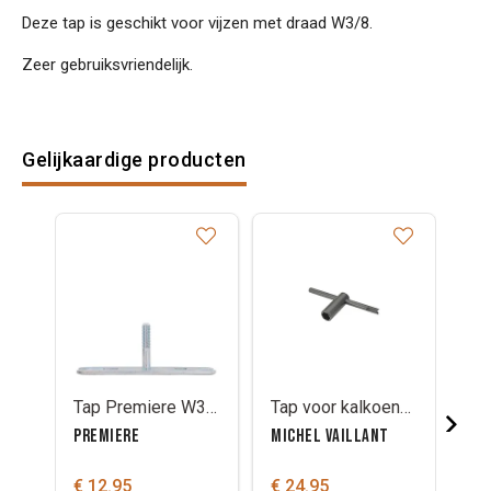
Deze tap is geschikt voor vijzen met draad W3/8.
Zeer gebruiksvriendelijk.
Gelijkaardige producten
Tap Premiere W3/8
Tap voor kalkoenen/vijzen draad W3/8
PREMIERE
MICHEL VAILLANT
MI
€ 12.95
€ 24.95
€ 