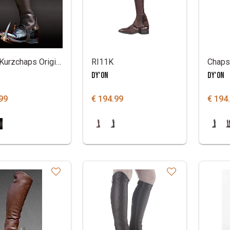
Dy'On Kurzchaps Original
RI11K
DY'ON
DY'ON
99
€ 194.99
€ 194