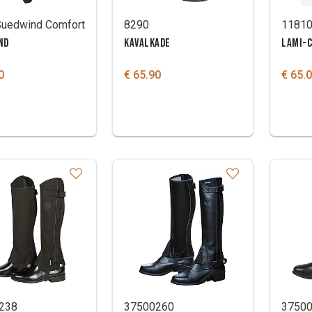
Suedwind Comfort
8290
1181
ND
KAVALKADE
LAMI-
0
€ 65.90
€ 65.
238
37500260
3750