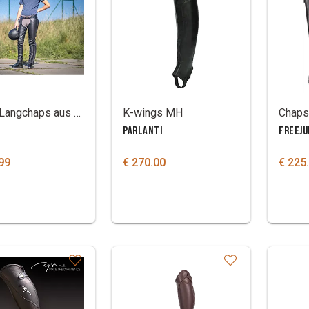
Dy'On Langchaps aus Leder
K-wings MH
PARLANTI
FREEJ
99
€ 270.00
€ 225