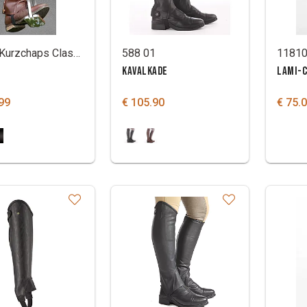
Dy'On Kurzchaps Classic
588 01
1181
KAVALKADE
LAMI-
99
€ 105.90
€ 75.