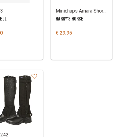
03
Minichaps Amara Short & Wide
CELL
HARRY'S HORSE
00
€ 29.95
0242