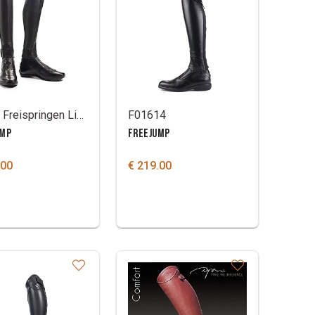
Chaps Freispringen Liberty Plus
F01614
UMP
FREEJUMP
.00
€ 219.00