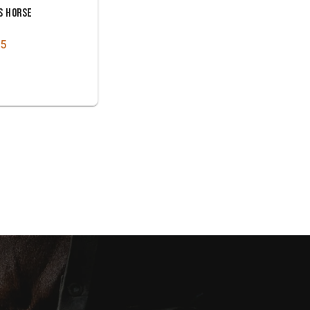
S HORSE
95