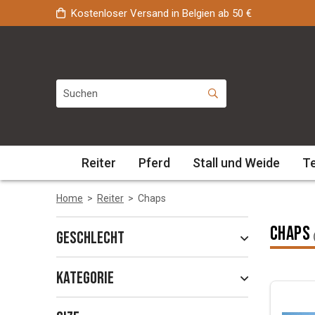
Kostenloser Versand in Belgien ab 50 €
Reiter
Pferd
Stall und Weide
T
Home
>
Reiter
>
Chaps
Chaps
Geschlecht
Kategorie