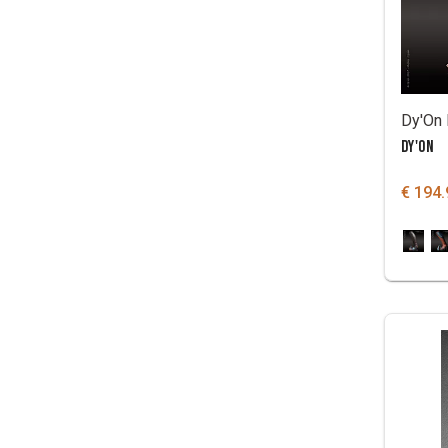
DY'ON
€ 194.