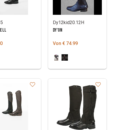
05
Dy12kid20.12H
CELL
DY'ON
00
Von € 74.99