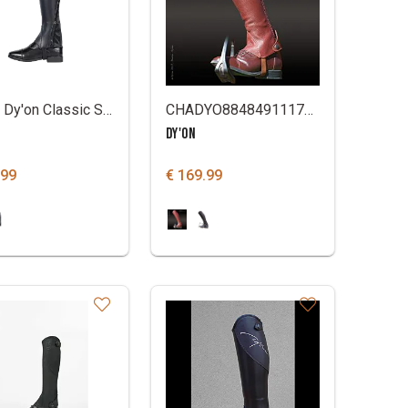
Chaps Dy'on Classic Show
CHADYO88484911171171
DY'ON
.99
€ 169.99