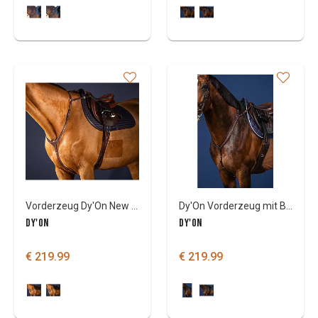
Vorderzeug Dy'On New English mit Brücke
Dy'On Vorderzeug mit Brücke - US Jumping Collection
DY'ON
DY'ON
€ 219.99
€ 219.99