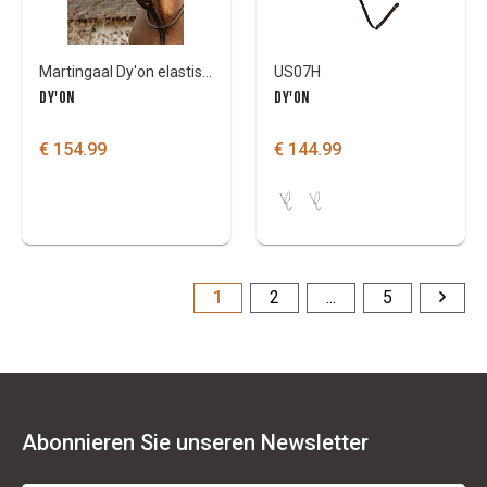
Martingaal Dy'on elastische bib DY coll
US07H
DY'ON
DY'ON
€ 154.99
€ 144.99
1
2
...
5
Abonnieren Sie unseren Newsletter