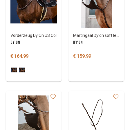
Vorderzeug Dy'On US Col
Martingaal Dy'on soft leather bib DY coll
DY'ON
DY'ON
€ 164.99
€ 159.99