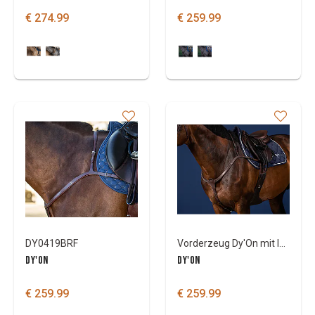
€ 274.99
€ 259.99
DY0419BRF
Vorderzeug Dy'On mit langer Brücke US Col
DY'ON
DY'ON
€ 259.99
€ 259.99