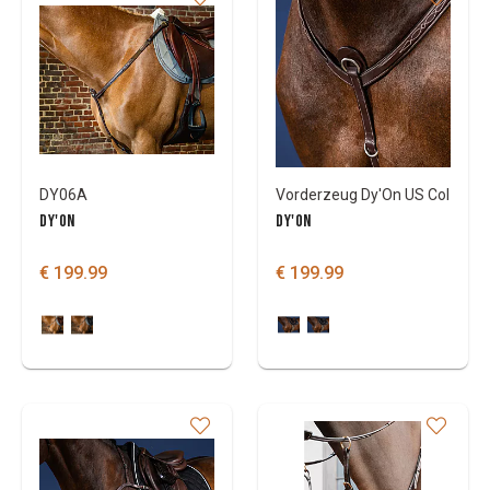
DY06A
Vorderzeug Dy'On US Col
DY'ON
DY'ON
€ 199.99
€ 199.99