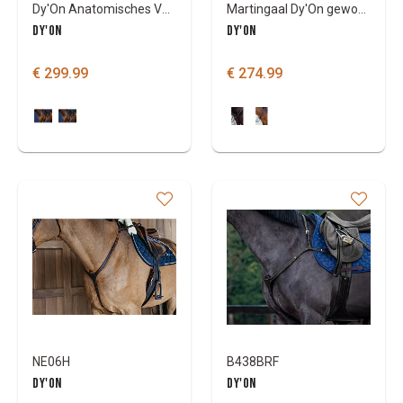
Dy'On Anatomisches Vorderzeug
Martingaal Dy'On gewoven
DY'ON
DY'ON
€ 299.99
€ 274.99
NE06H
B438BRF
DY'ON
DY'ON