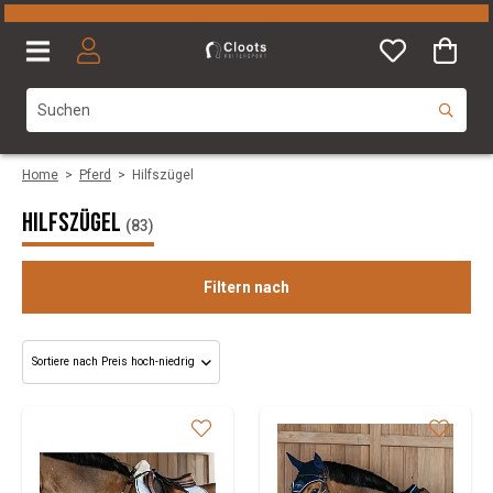
Home
>
Pferd
>
Hilfszügel
Hilfszügel
(83)
Filtern nach
Kategorie
Size
Marke