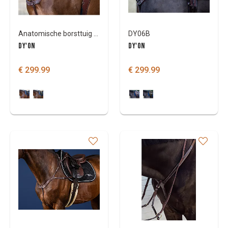
Anatomische borsttuig DyOn New English
DY06B
DY'ON
DY'ON
€ 299.99
€ 299.99