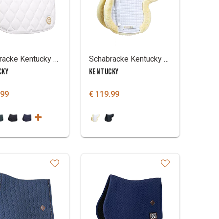
Schabracke Kentucky Wave
Schabracke Kentucky Hunter Vegan Lamfell
CKY
KENTUCKY
.99
€ 119.99