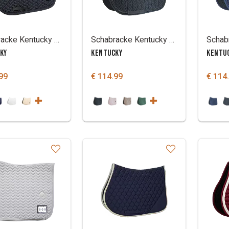
Schabracke Kentucky Plaited 3D Logo
Schabracke Kentucky Velvet Pearls
KY
KENTUCKY
KENTU
99
€ 114.99
€ 114