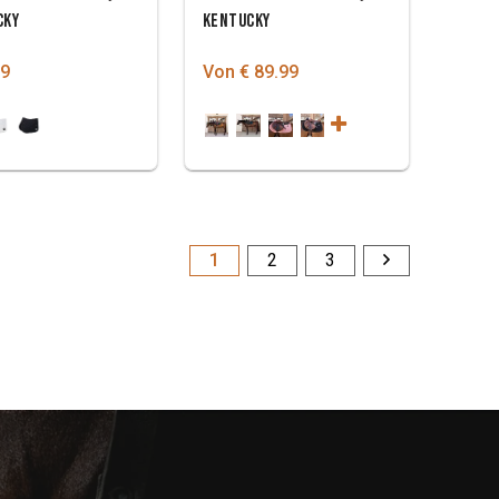
CKY
KENTUCKY
99
Von € 89.99
1
2
3