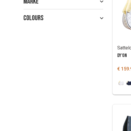
Marke
Colours
DY'ON
€ 159.