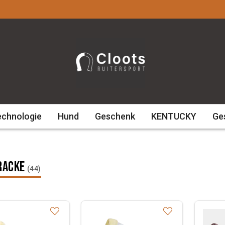
echnologie
Hund
Geschenk
KENTUCKY
Ge
racke
(44)