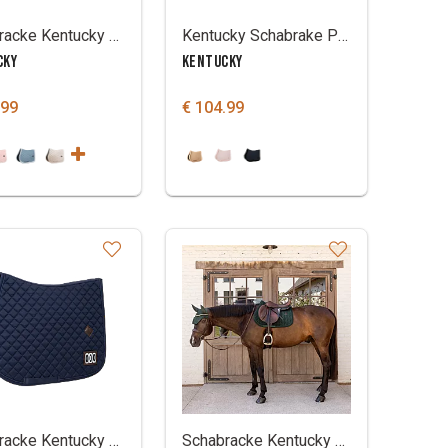
Schabracke Kentucky mit geflochtener Kordel
Kentucky Schabrake Plaited Fake Fur
CKY
KENTUCKY
.99
€ 104.99
Schabracke Kentucky diamond rope 2 nummern
Schabracke Kentucky Velvet mini pearls