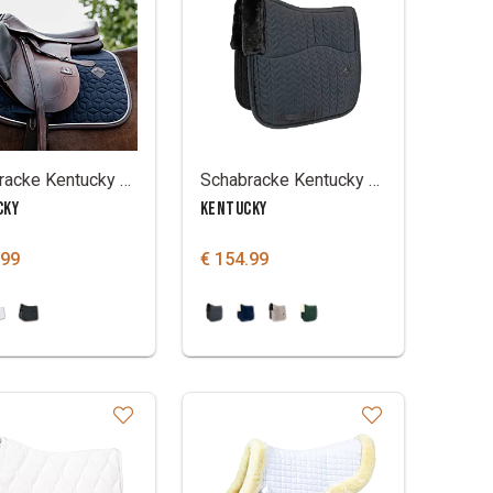
Schabracke Kentucky skin friendly sternsteppung
Schabracke Kentucky Skin Friendly velvet
CKY
KENTUCKY
.99
€ 154.99