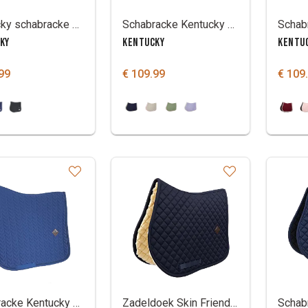
Kentucky schabracke Fischgrätenwettbewerb mit Nummernhalter
Schabracke Kentucky softshell onion quilt
KY
KENTUCKY
KENTU
99
€ 109.99
€ 109
Schabracke Kentucky fishbone
Zadeldoek Skin Friendly Kentucky met schapenvacht diamond