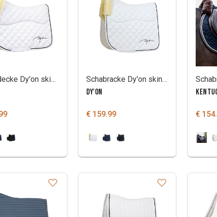
Satteldecke Dy'on skin friendly springen
Schabracke Dy'on skin friendly dressur
DY'ON
KENTU
99
€ 159.99
€ 154