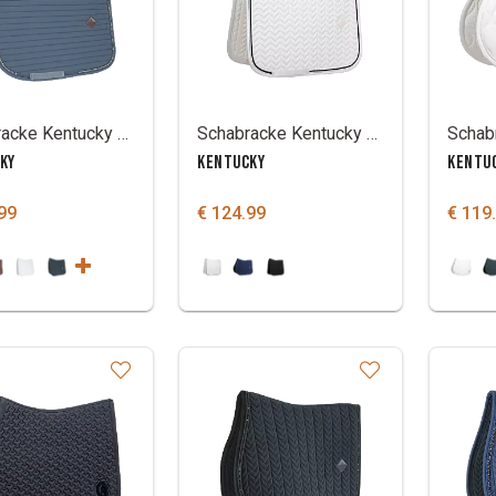
Schabracke Kentucky pearls
Schabracke Kentucky Springen mit Metal Kette
KY
KENTUCKY
KENTU
99
€ 124.99
€ 119