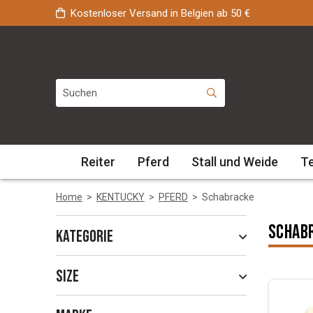
Kostenloser Versand in Belgien ab 50 €
Reiter
Pferd
Stall und Weide
T
Home
>
KENTUCKY
>
PFERD
>
Schabracke
Schab
Kategorie
Size