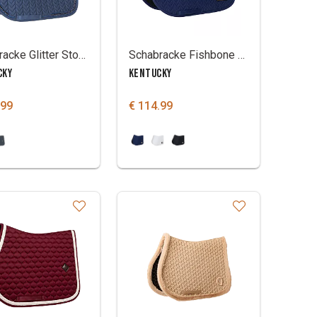
Schabracke Glitter Stone Kentucky
Schabracke Fishbone Turnier mit 2 Nummern
CKY
KENTUCKY
.99
€ 114.99