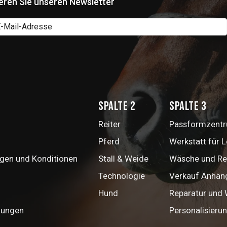
eren Sie unseren Newsletter
Spalte 2
Spalte 3
Reiter
Passformzentru
Pferd
Werkstatt für 
gen und Konditionen
Stall & Weide
Wäsche und Re
Technologie
Verkauf Anhän
Hund
Reparatur und
mungen
Personalisieru