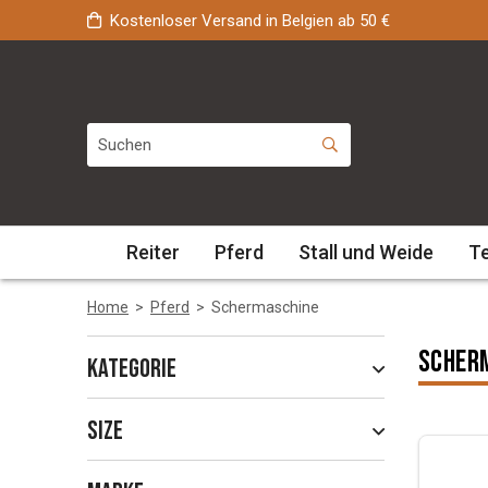
Kostenloser Versand in Belgien ab 50 €
Reiter
Pferd
Stall und Weide
T
Home
>
Pferd
>
Schermaschine
Scher
Kategorie
Size