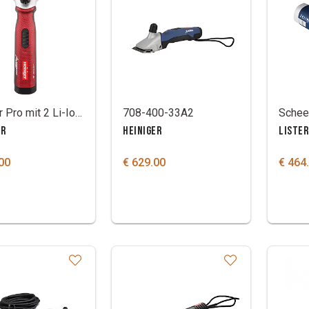
Xplorer Pro mit 2 Li-Ionen-Akkus und Messerset 31/23
708-400-33A2
ER
HEINIGER
LISTER
00
€ 629.00
€ 464