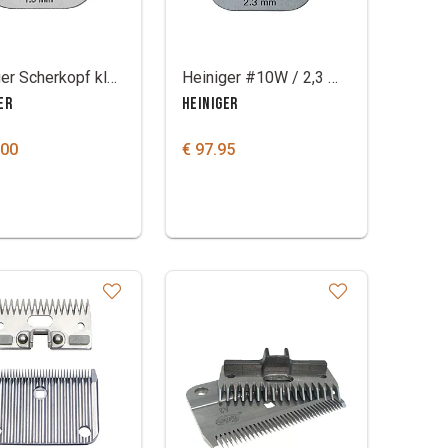
Heiniger Scherkopf klein 10WF 1,5 mm
Heiniger #10W / 2,3 MM Scherkopf Pferd/Kuh
ER
HEINIGER
.00
€ 97.95