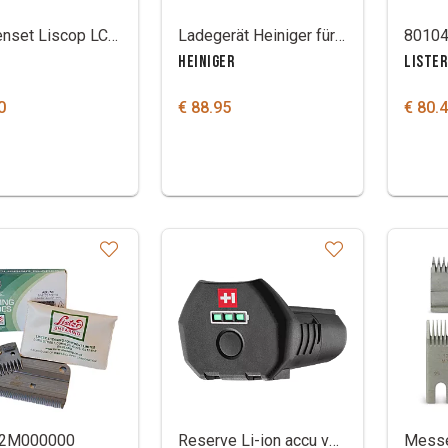
Messenset Liscop LC1253 0.5 MM
Ladegerät Heiniger für Saphir 120 V-240 V
8010
HEINIGER
LISTER
0
€ 88.95
€ 80.
2M000000
Reserve Li-ion accu voor Opal tondeuse