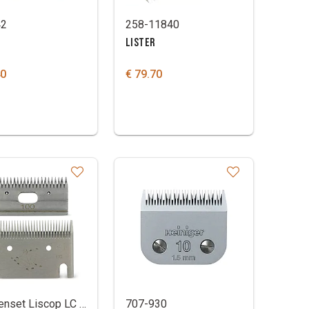
42
258-11840
LISTER
40
€ 79.70
Messenset Liscop LC 122 1 MM
707-930