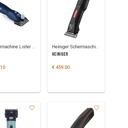
Scheermachine Lister Eclipse A2F
Heiniger Schermaschine Saphir horse Kopf #10WF 2 Akku
HEINIGER
.10
€ 459.00