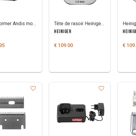
Transformer Andis model AGR+
Tête de rasoir Heiniger Saphir 15W
HEINIGER
HEINIG
95
€ 109.00
€ 109