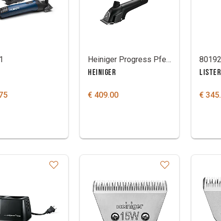
1
Heiniger Progress Pferde-Schermaschine 230 V/65 W mit Pferdeklingen 31/23
HEINIGER
LISTER
75
€ 409.00
€ 345