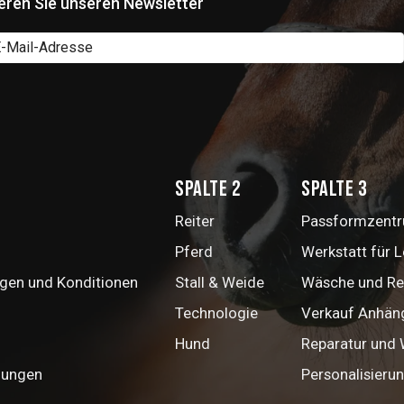
eren Sie unseren Newsletter
Spalte 2
Spalte 3
Reiter
Passformzentru
Pferd
Werkstatt für 
gen und Konditionen
Stall & Weide
Wäsche und Re
Technologie
Verkauf Anhän
Hund
Reparatur und
mungen
Personalisieru