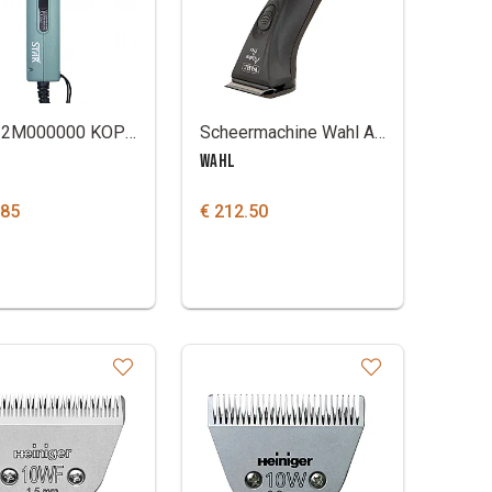
801922M000000 KOPIE
Scheermachine Wahl Adelar Pro
WAHL
.85
€ 212.50