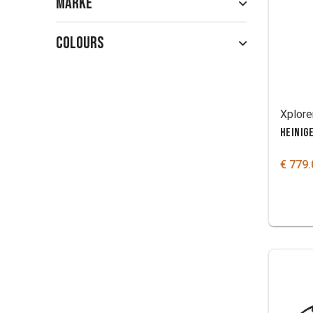
Marke
Colours
HEINIG
€ 779.