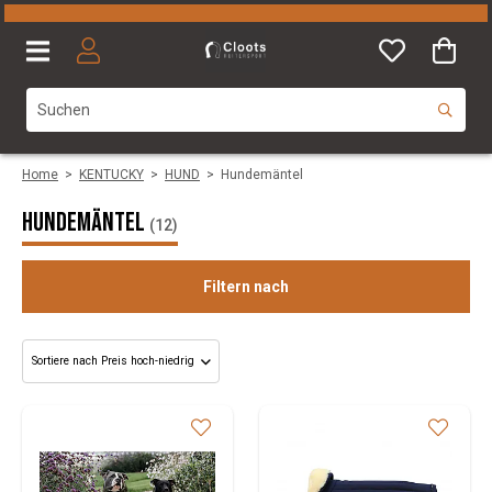
Home
>
KENTUCKY
>
HUND
>
Hundemäntel
Hundemäntel
(12)
Filtern nach
Size
Colours