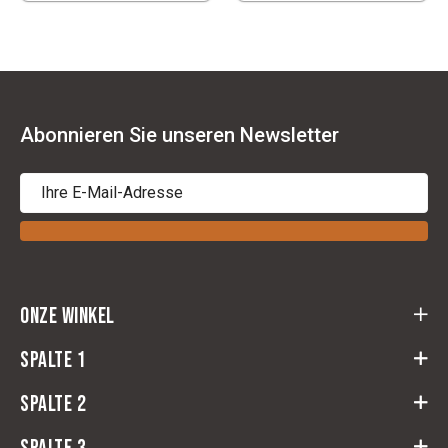
Abonnieren Sie unseren Newsletter
Onze winkel
Cloots Ruitersport
Spalte 1
Baeckelmansstraat 164,
2830 Willebroek
Spalte 2
returnformular
Route
Widerruf
Reiter