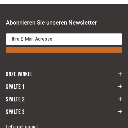
Abonnieren Sie unseren Newsletter
Onze winkel
Cloots Ruitersport
Spalte 1
Baeckelmansstraat 164,
2830 Willebroek
Spalte 2
returnformular
Route
Widerruf
Spalte 3
Reiter
Allgemeine Bedingungen und Konditionen
Pferd
Passformzentrum für Sättel
Contact
Let's get social