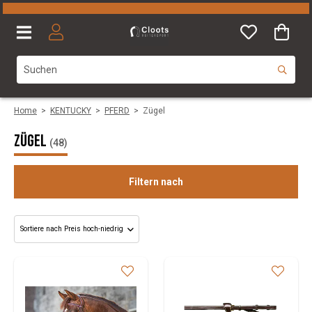
Home
>
KENTUCKY
>
PFERD
>
Zügel
Zügel
(48)
Filtern nach
Size
Colours