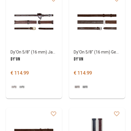
Dy'On 5/8" (16 mm) Jagdzügel mit 7 Lederstegen - D Collection
Dy'On 5/8" (16 mm) Geschmeidige Jagdzügel - Dressuurcollectie
DY'ON
DY'ON
€ 114.99
€ 114.99