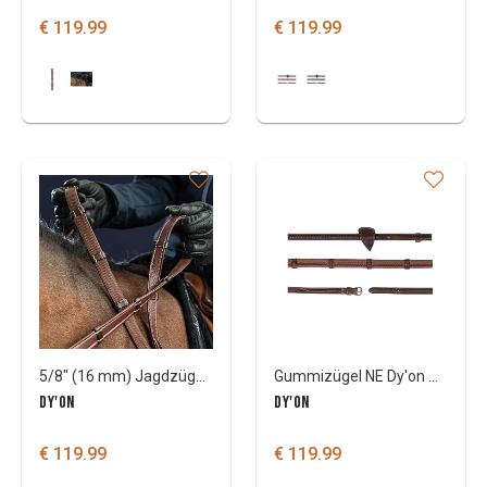
€ 119.99
€ 119.99
5/8" (16 mm) Jagdzügel Dy'On mit 7 Lederstegen US Col
Gummizügel NE Dy'on mit 7 lederstegen
DY'ON
DY'ON
€ 119.99
€ 119.99