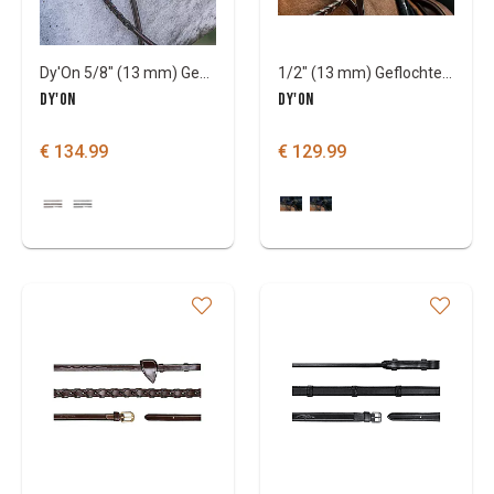
Dy'On 5/8" (13 mm) Geflochtene Zügel US Col
1/2" (13 mm) Geflochtene Dy'On Zügel US Col
DY'ON
DY'ON
€ 134.99
€ 129.99