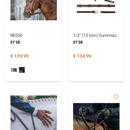
NE05D
1/2" (13 mm) Gummizügel Converter mit 7 Lederstegen
DY'ON
DY'ON
€ 139.99
€ 134.99