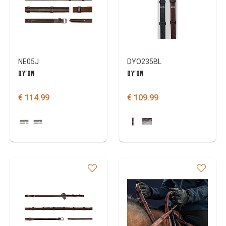
NE05J
DYO235BL
DY'ON
DY'ON
€ 114.99
€ 109.99