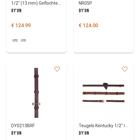
1/2" (13 mm) Geflochtene Zügel Dy'On Dy'On Coll
NR05P
DY'ON
DY'ON
€ 124.99
€ 124.00
DY0213BRF
Teugels Kentucky 1/2" rubber met 7 lederen stops en gevlochten afwerking
DY'ON
DY'ON