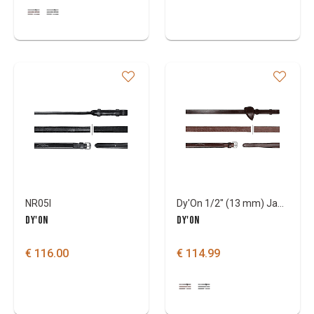
NR05I
Dy'On 1/2" (13 mm) Jagdzügel NE Col
DY'ON
DY'ON
€ 116.00
€ 114.99