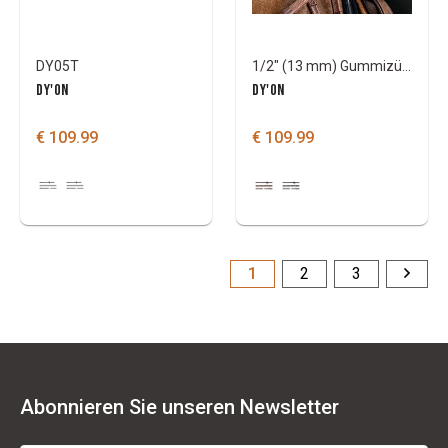
DY05T
1/2" (13 mm) Gummizügel Dy'On mit 7 Lederstegen
DY'ON
DY'ON
€ 109.99
€ 109.99
1
2
3
Abonnieren Sie unseren Newsletter