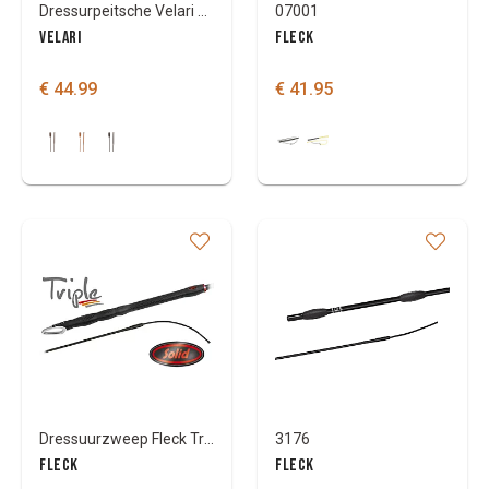
Dressurpeitsche Velari Giudance mit Ledergriff
07001
VELARI
FLECK
€ 44.99
€ 41.95
Dressuurzweep Fleck Triple Blalance
3176
FLECK
FLECK