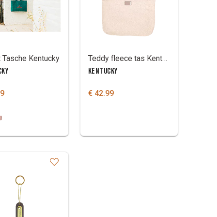
t Tasche Kentucky
Teddy fleece tas Kentucky
CKY
KENTUCKY
99
€ 42.99