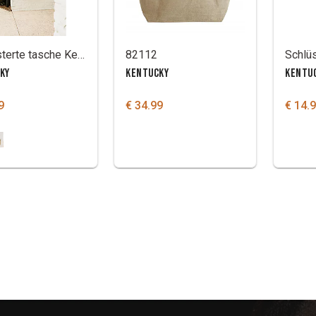
Gepolsterte tasche Kentucky
82112
KY
KENTUCKY
KENTU
9
€ 34.99
€ 14.