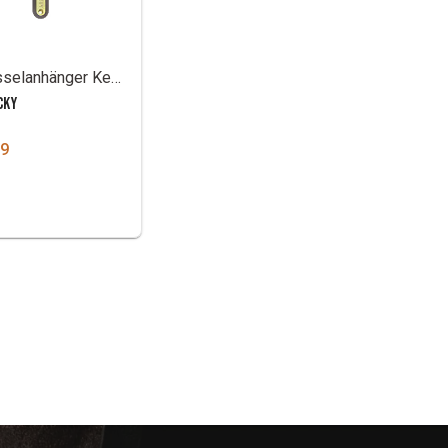
Schlüsselanhänger Kentucky
CKY
99