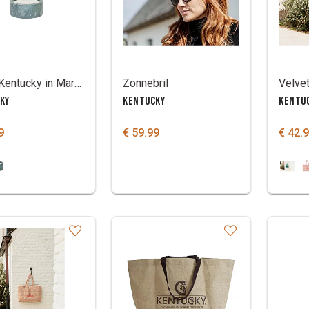
Kaars Kentucky in Marmeren kom
Zonnebril
Velve
KY
KENTUCKY
KENTU
9
€ 59.99
€ 42.