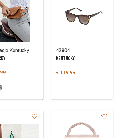
asje Kentucky
42804
CKY
KENTUCKY
.99
€ 119.99