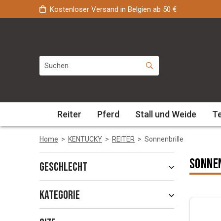
Kostenloser Versand in Belgien ab 50 €
Reiter
Pferd
Stall und Weide
T
Home
>
KENTUCKY
>
REITER
>
Sonnenbrille
Sonne
Geschlecht
Kategorie