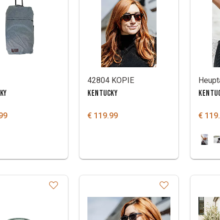
42804 KOPIE
Heupt
KY
KENTUCKY
KENTU
99
€ 119.99
€ 119