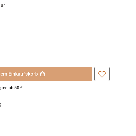
ur
nem Einkaufskorb
ien ab 50 €
g