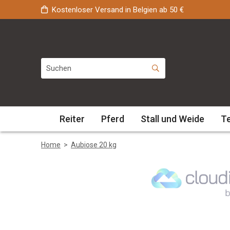
Kostenloser Versand in Belgien ab 50 €
Reiter
Pferd
Stall und Weide
T
Home
>
Aubiose 20 kg