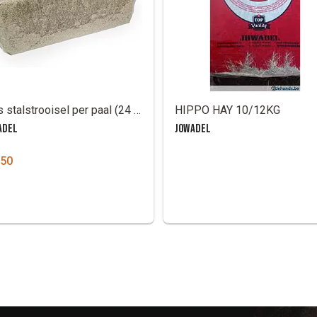
Vlas stalstrooisel per paal (24 op pallet)
HIPPO HAY 10/12KG
ADEL
JOWADEL
.50