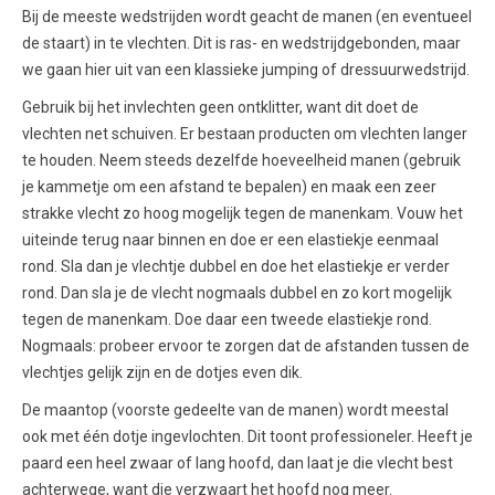
Bij de meeste wedstrijden wordt geacht de manen (en eventueel
de staart) in te vlechten. Dit is ras- en wedstrijdgebonden, maar
we gaan hier uit van een klassieke jumping of dressuurwedstrijd.
Gebruik bij het invlechten geen ontklitter, want dit doet de
vlechten net schuiven. Er bestaan producten om vlechten langer
te houden. Neem steeds dezelfde hoeveelheid manen (gebruik
je kammetje om een afstand te bepalen) en maak een zeer
strakke vlecht zo hoog mogelijk tegen de manenkam. Vouw het
uiteinde terug naar binnen en doe er een elastiekje eenmaal
rond. Sla dan je vlechtje dubbel en doe het elastiekje er verder
rond. Dan sla je de vlecht nogmaals dubbel en zo kort mogelijk
tegen de manenkam. Doe daar een tweede elastiekje rond.
Nogmaals: probeer ervoor te zorgen dat de afstanden tussen de
vlechtjes gelijk zijn en de dotjes even dik.
De maantop (voorste gedeelte van de manen) wordt meestal
ook met één dotje ingevlochten. Dit toont professioneler. Heeft je
paard een heel zwaar of lang hoofd, dan laat je die vlecht best
achterwege, want die verzwaart het hoofd nog meer.