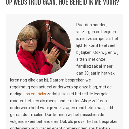
op wedstrijd gaan. Hoe bereid ik me voor?
Paarden houden,
verzorgen en berijden
is niet zo simpel als het
lijkt. Er komt heel veel
bij kijken. Ook wij, en wij
zitten met onze
familiezaak al meer
dan 30 jaar in het vak,
leren nog elke dag bij. Daarom bespreken we
regelmatig een actueel onderwerp op onze blog, met de
nodige
tips en tricks
zodat jullie niet hetzelfde leergeld
moeten betalen als menig ander ruiter. Als je zelf een
onderwerp hebt waar je veel vragen rond hebt, mag je dit
gerust doormailen. Dan kunnen wij het misschien de
volgende keer behandelen. Ook als je over het nu besproken
onderwerp nog vragen en/of opmerkingen zou hebben,