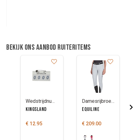
Bekijk ons aanbod ruiteritems
Wedstrijdnummer Kingsland KLcarlo
Damesrijbroek Equiline Cerief Full Grip
KINGSLAND
EQUILINE
€ 12.95
€ 209.00