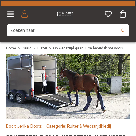
Home
>
Paard
>
Ruiter
>
Op wedstrijd gaan. Hoe bereid ik me voor?
Door: Jerika Cloots Categorie: Ruiter & Wedstrijdkledij