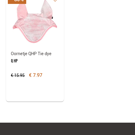
Oornetje QHP Tie dye
QHP
€ 7.97
€ 15.95