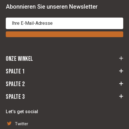
Abonnieren Sie unseren Newsletter
Onze winkel
Cloots Ruitersport
Spalte 1
Baeckelmansstraat 164,
2830 Willebroek
Spalte 2
returnformular
Route
Widerruf
Spalte 3
Reiter
Allgemeine Bedingungen und Konditionen
Pferd
Passformzentrum für Sättel
Contact
Let's get social
Stall & Weide
Werkstatt für Lederreparaturen
Haftungsausschluss
Technologie
Twitter
Wäsche und Reparatur von Decken
Datenschutzbestimmungen