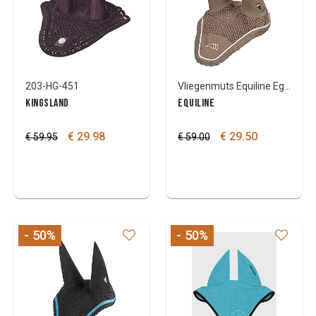
203-HG-451
Vliegenmuts Equiline Egrit
KINGSLAND
EQUILINE
€ 29.98
€ 29.50
€ 59.95
€ 59.00
- 50
%
- 50
%