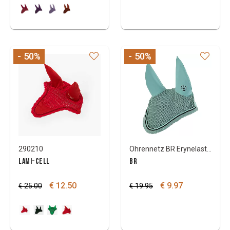
- 50
%
- 50
%
290210
Ohrennetz BR Erynelastic
LAMI-CELL
BR
€ 12.50
€ 9.97
€ 25.00
€ 19.95