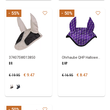
- 55
%
- 50
%
374075W013850
Ohrhaube QHP Halloween Skeleton
BR
QHP
€ 9.47
€ 8.47
€ 19.95
€ 16.95
- 50
%