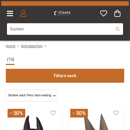
Home
>
Schnäppchen
>
(15)
Filtern nach
Size
- 50
%
- 50
%
Marke
Colours