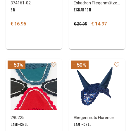
374161-02
Eskadron Fliegenmütze Dynair Mesh
BR
ESKADRON
€ 16.95
€ 14.97
€ 29.95
- 50
%
- 50
%
290225
Vliegenmuts Florence
LAMI-CELL
LAMI-CELL