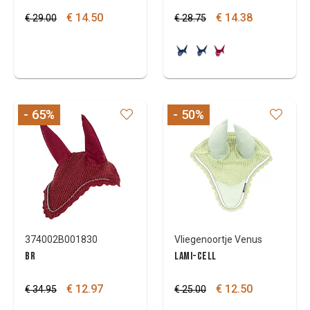
€ 14.50
€ 14.38
€ 29.00
€ 28.75
- 65
%
- 50
%
374002B001830
Vliegenoortje Venus
BR
LAMI-CELL
€ 12.97
€ 12.50
€ 34.95
€ 25.00